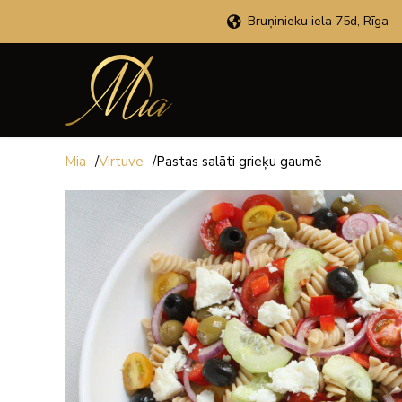
Bruņinieku iela 75d, Rīga
Mia
/
Virtuve
/
Pastas salāti grieķu gaumē