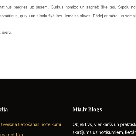
mātiņus pārgriež uz pusēm. Gurķus nomizo un sagriež šķēlītēs. Sīpolu n
 tomātiņus, gurķu un sīpolu šķēlītes. Iemaisa olīvas. Pārlej ar mērci un samai
 sieru.
ija
Mia.lv Blogs
tveikala lietošanas noteikumi
Objektīvs, vienkāršs un praktis
skatījums uz notikumiem, liet
ma politika