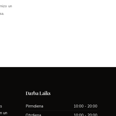
omizo un
sa.
Darba Laiks
ks
Pirmdiena
10:00 - 20:00
ām un
Otrdiena
10:00 - 20:00