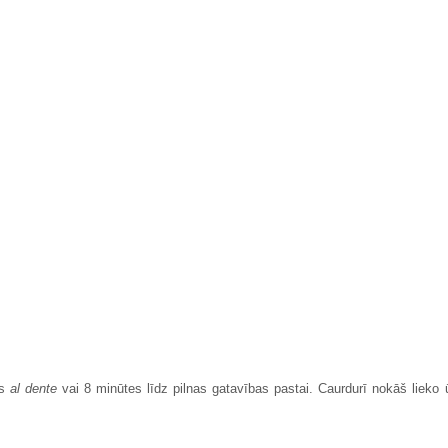
es
al dente
vai 8 minūtes līdz pilnas gatavības pastai. Caurdurī nokāš lieko 