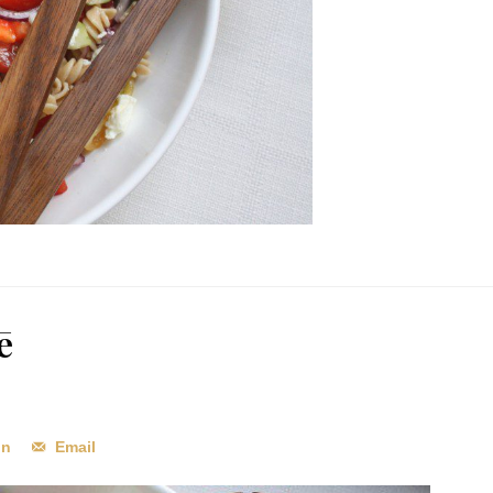
ē
In
Email