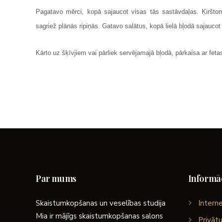
Pagatavo mērci, kopā sajaucot visas tās sastāvdaļas. Ķiršto
sagriež plānās ripiņās. Gatavo salātus, kopā lielā bļodā sajaucot
Kārto uz šķīvjiem vai pārliek servējamajā bļodā, pārkaisa ar fetas
Par mums
Informāc
Skaistumkopšanas un veselības studija
Interne
Mia ir mājīgs skaistumkopšanas salons
Privātu