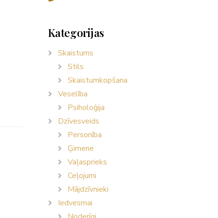
Kategorijas
Skaistums
Stils
Skaistumkopšana
Veselība
Psiholoģija
Dzīvesveids
Personība
Ģimene
Vaļasprieks
Ceļojumi
Mājdzīvnieki
Iedvesmai
Noderīgi