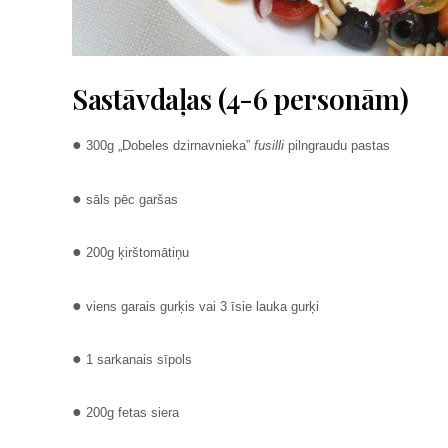
Sastāvdaļas (4­-6 personām)
●
300g „Dobeles dzirnavnieka”
fusilli
pilngraudu pastas
●
sāls pēc garšas
●
200g ķirštomātiņu
●
viens garais gurķis vai 3 īsie lauka gurķi
●
1 sarkanais sīpols
●
200g fetas siera