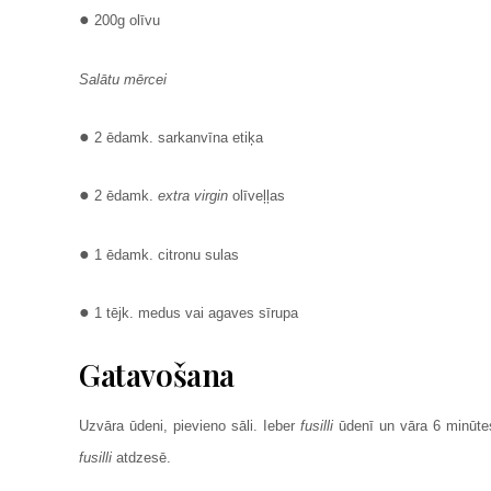
●
200g olīvu
Salātu mērcei
●
2 ēdamk. sarkanvīna etiķa
●
2 ēdamk.
extra virgin
olīveļļas
●
1 ēdamk. citronu sulas
●
1 tējk. medus vai agaves sīrupa
Gatavošana
Uzvāra ūdeni, pievieno sāli. Ieber
fusilli
ūdenī un vāra 6 minūt
fusilli
atdzesē.