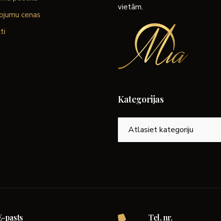
vietām.
ojumu cenas
ti
Kategorijas
Kategorijas
E-pasts
Tel. nr.