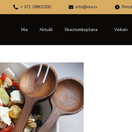
+ 371 28801000
info@mia.lv
Pirmd
Mia
Aktuāli
Skaistumkopšana
Veikals