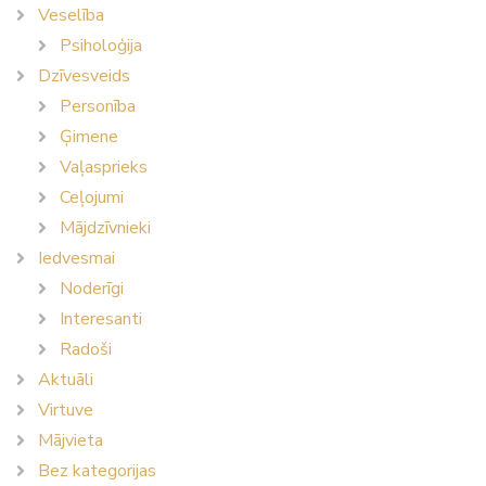
Veselība
Psiholoģija
Dzīvesveids
Personība
Ģimene
Vaļasprieks
Ceļojumi
Mājdzīvnieki
Iedvesmai
Noderīgi
Interesanti
Radoši
Aktuāli
Virtuve
Mājvieta
Bez kategorijas