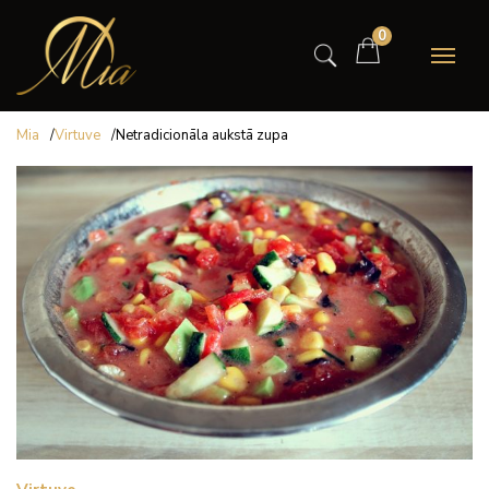
0
Mia
/
Virtuve
/
Netradicionāla aukstā zupa