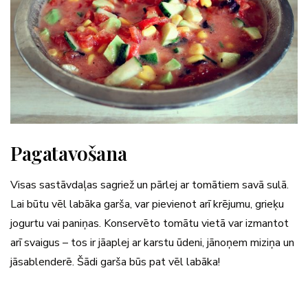
Pagatavošana
Visas sastāvdaļas sagriež un pārlej ar tomātiem savā sulā.
Lai būtu vēl labāka garša, var pievienot arī krējumu, grieķu
jogurtu vai paniņas. Konservēto tomātu vietā var izmantot
arī svaigus – tos ir jāaplej ar karstu ūdeni, jānoņem miziņa un
jāsablenderē. Šādi garša būs pat vēl labāka!