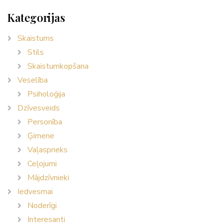
Kategorijas
Skaistums
Stils
Skaistumkopšana
Veselība
Psiholoģija
Dzīvesveids
Personība
Ģimene
Vaļasprieks
Ceļojumi
Mājdzīvnieki
Iedvesmai
Noderīgi
Interesanti