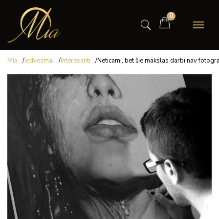
0
Mia
/
Iedvesmai
/
Interesanti
/
Neticami, bet šie mākslas darbi nav fotogrā