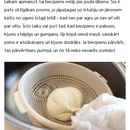
laikam apmaisot, lai biezpiens nelīp pie poda dibena. Šis ir
pats viltīgākais posms, jo jāpaļaujas uz intuīciju un jānoņem
katls no uguns īstajā brīdī – kad nav par agru un nav arī vēl
par vēlu. Īsto laiku var just tad, kad biezpiens ir pakusis,
kļuvis staipīgs un gumijains, līp kopā vienā masā, savukārt
piens ir atsūkalojies un kļuvis dzidrāks. Ja biezpienu pārvārīs,
tas pārvērtīsies putriņā, un no tā neko nevarēs izveidot.