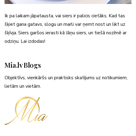
Ik pa laikam jāpatausta, vai siers ir palicis cietāks. Kad tas
šķiet gana gatavs, slogu un marli var ņemt nost un likt uz
šķīvja. Siers garšos ierasti kā Jāņu siers, un tiešā nozīmē ar
odziņu. Lai izdodas!
Mia.lv Blogs
Objektīvs, vienkāršs un praktisks skatījums uz notikumiem,
lietām un vietām.