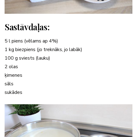
Sastāvdaļas:
5 l piens (vēlams ap 4%)
1 kg biezpiens (jo treknāks, jo labāk)
100 g sviests (lauku)
2 olas
ķimenes
sāls
sukādes