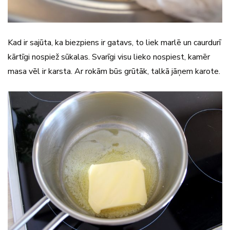
Kad ir sajūta, ka biezpiens ir gatavs, to liek marlē un caurdurī
kārtīgi nospiež sūkalas. Svarīgi visu lieko nospiest, kamēr
masa vēl ir karsta. Ar rokām būs grūtāk, talkā jāņem karote.