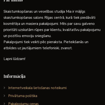
Skaistumkopšanas un veselības studija Mia ir mājīgs
skaistumkopšanas salons Rīgas centrā, kurā tiek piedāvāti
kosmētiķa un masiera pakalpojumi. Mēs par savu galveno
prioritāti uzskatām rūpes par klientu, kvalitatīvu pakalpojumu
un pozitīvu emociju sniegšanu.
Pakalpojumi tiek veikti pēc pieraksta. Pieteikšanās un
atbildes uz jautājumiem telefoniski, zvanot.
Lapni lūdzam!
Informācija
Internetveikala lietošanas noteikumi
Privātuma politika
Pakalpojumu cenas