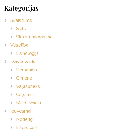
Kategorijas
Skaistums
Stils
Skaistumkopšana
Veselība
Psiholoģija
Dzīvesveids
Personība
Ģimene
Vaļasprieks
Ceļojumi
Mājdzīvnieki
Iedvesmai
Noderīgi
Interesanti