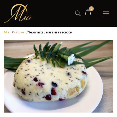
0
Mia
/
Virtuve
/
Neparasta Jāņu siera recepte