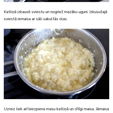
Katliņā izkausē sviestu un nogriež mazāku uguni. Izkusušajā
sviestā iemaisa ar sāli sakultās olas.
Uzreiz liek arī biezpiena masu katliņā un cītīgi maisa. Jāmaisa