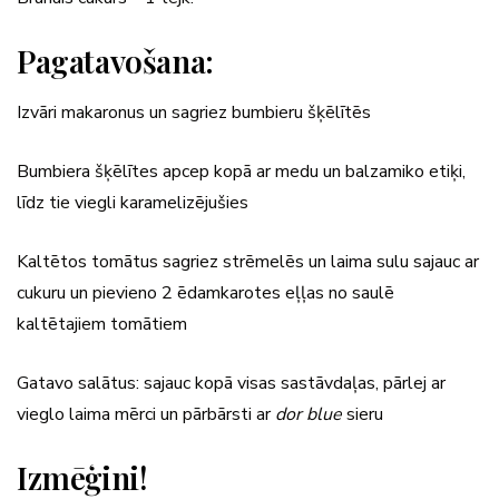
Pagatavošana:
Izvāri makaronus un sagriez bumbieru šķēlītēs
Bumbiera šķēlītes apcep kopā ar medu un balzamiko etiķi,
līdz tie viegli karamelizējušies
Kaltētos tomātus sagriez strēmelēs un laima sulu sajauc ar
cukuru un pievieno 2 ēdamkarotes eļļas no saulē
kaltētajiem tomātiem
Gatavo salātus: sajauc kopā visas sastāvdaļas, pārlej ar
vieglo laima mērci un pārbārsti ar
dor blue
sieru
Izmēģini!