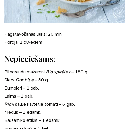
Pagatavošanas laiks: 20 min
Porcija: 2 cilvēkiem
Nepieciešams:
Pilngraudu makaroni
Bio spirāles
– 180 g
Siers
Dor blue
– 80 g
Bumbieri – 1 gab.
Laims
– 1 gab.
Rimi
saulē kaltētie tomāti – 6 gab.
Medus – 1 ēdamk.
Balzamiko etiķis – 1 ēdamk.
Brūnais cukurs – 1 tējk.