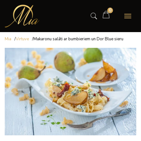
0
Mia
/
Virtuve
/
Makaronu salāti ar bumbieriem un Dor Blue sieru