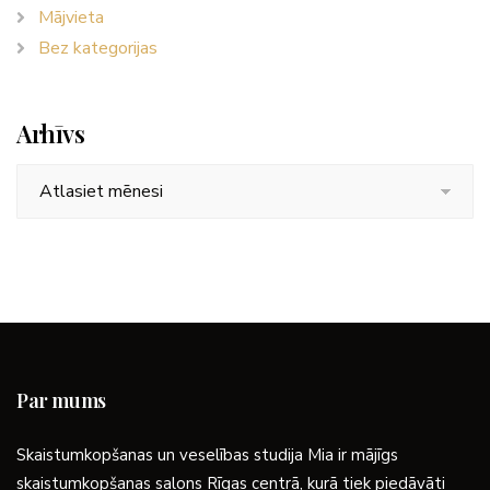
Mājvieta
Bez kategorijas
Arhīvs
Arhīvs
Par mums
Skaistumkopšanas un veselības studija Mia ir mājīgs
skaistumkopšanas salons Rīgas centrā, kurā tiek piedāvāti