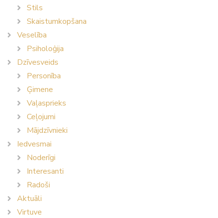
Stils
Skaistumkopšana
Veselība
Psiholoģija
Dzīvesveids
Personība
Ģimene
Vaļasprieks
Ceļojumi
Mājdzīvnieki
Iedvesmai
Noderīgi
Interesanti
Radoši
Aktuāli
Virtuve