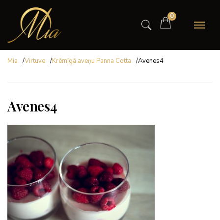
0
Mia
/
Virtuve
/
Krēmīgā aveņu Panna Cotta
/
Avenes4
Avenes4