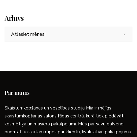
Arhīvs
Arhīvs
Par mums
Skaistumkopšanas un veselības studija Mia ir mājīgs
skaistumkopšanas salons Rīgas centrā, kurā tiek piedāvāti
kosmētiķa un masiera pakalpojumi. Mēs par savu galveno
prioritāti uzskatām rūpes par klientu, kvalitatīvu pakalpojumu