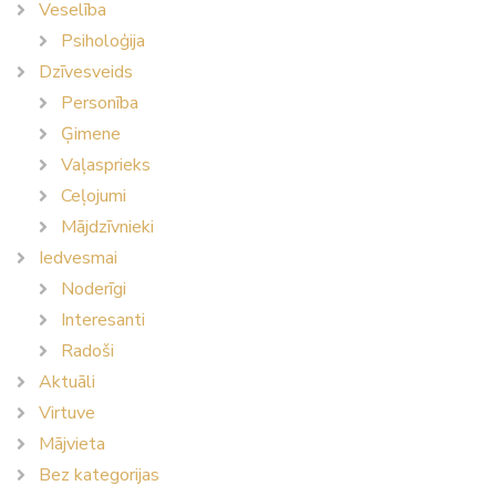
Veselība
Psiholoģija
Dzīvesveids
Personība
Ģimene
Vaļasprieks
Ceļojumi
Mājdzīvnieki
Iedvesmai
Noderīgi
Interesanti
Radoši
Aktuāli
Virtuve
Mājvieta
Bez kategorijas