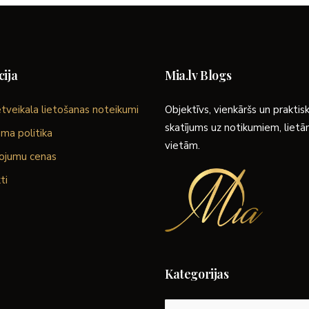
ija
Mia.lv Blogs
tveikala lietošanas noteikumi
Objektīvs, vienkāršs un praktis
skatījums uz notikumiem, liet
ma politika
vietām.
ojumu cenas
ti
Kategorijas
Kategorijas