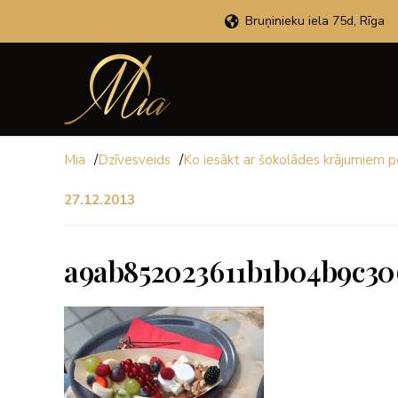
Bruņinieku iela 75d, Rīga
Mia
/
Dzīvesveids
/
Ko iesākt ar šokolādes krājumiem 
27.12.2013
a9ab852023611b1b04b9c30