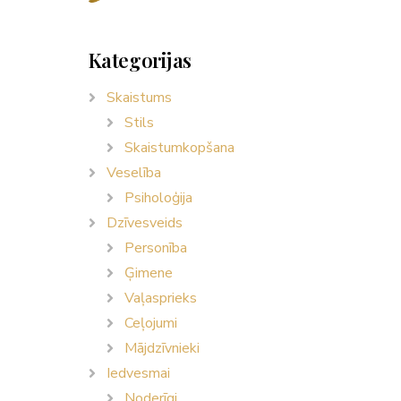
Kategorijas
Skaistums
Stils
Skaistumkopšana
Veselība
Psiholoģija
Dzīvesveids
Personība
Ģimene
Vaļasprieks
Ceļojumi
Mājdzīvnieki
Iedvesmai
Noderīgi