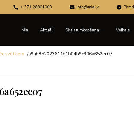
+ 371 28801000
info@mia.lv
Pirmd
Mia
Aktuāli
Skaistumkopšana
Veikals
pēc svētkiem
/
a9ab852023611b1b04b9c306a652ec07
6a652ec07