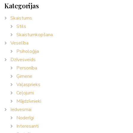
Kategorijas
Skaistums
Stils
Skaistumkopšana
Veselība
Psiholoģija
Dzīvesveids
Personība
Ģimene
Vaļasprieks
Ceļojumi
Mājdzīvnieki
Iedvesmai
Noderīgi
Interesanti