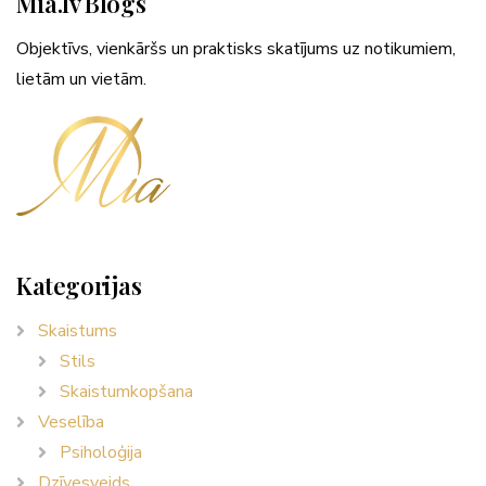
Mia.lv Blogs
Objektīvs, vienkāršs un praktisks skatījums uz notikumiem,
lietām un vietām.
Kategorijas
Skaistums
Stils
Skaistumkopšana
Veselība
Psiholoģija
Dzīvesveids