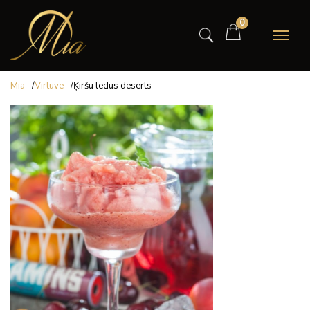
0
Mia
/
Virtuve
/
Ķiršu ledus deserts