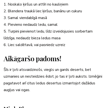
1. Noskalo ķiršus un attīri no kauliņiem
2. Blendera traukā liec ķiršus, banānu un cukuru
3. Samal viendabīgā masā
4. Pievieno nedaudz ledu, samal
5. Turpini pievienot ledu, līdz izveidojusies sorbertam
līdzīga, nedaudz bieza ledus masa
6. Liec saldētavā, vai pasniedz uzreiz
Aikāgaršo padoms!
Šīs ir ļoti atsvaidzinošs, viegls un gards deserts, bet
uzmanies un nesteidzies ēdot, jo tas ir ļoti auksts. Izmēģini
pagatavot arī citus ledus desertus izmantojot dažādus
augļus vai ogas.