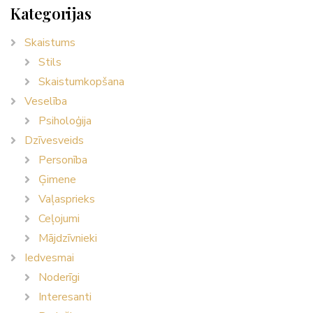
Kategorijas
Skaistums
Stils
Skaistumkopšana
Veselība
Psiholoģija
Dzīvesveids
Personība
Ģimene
Vaļasprieks
Ceļojumi
Mājdzīvnieki
Iedvesmai
Noderīgi
Interesanti