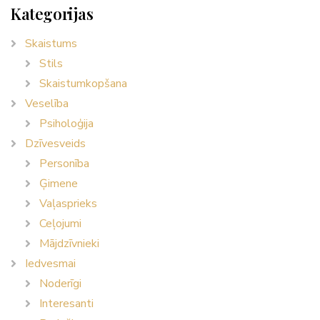
Kategorijas
Skaistums
Stils
Skaistumkopšana
Veselība
Psiholoģija
Dzīvesveids
Personība
Ģimene
Vaļasprieks
Ceļojumi
Mājdzīvnieki
Iedvesmai
Noderīgi
Interesanti