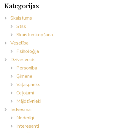
Kategorijas
Skaistums
Stils
Skaistumkopšana
Veselība
Psiholoģija
Dzīvesveids
Personība
Ģimene
Vaļasprieks
Ceļojumi
Mājdzīvnieki
Iedvesmai
Noderīgi
Interesanti