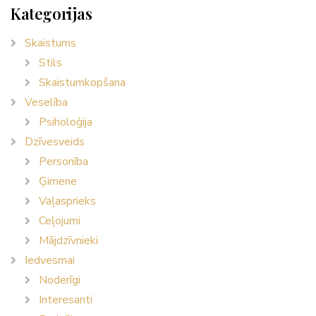
Kategorijas
Skaistums
Stils
Skaistumkopšana
Veselība
Psiholoģija
Dzīvesveids
Personība
Ģimene
Vaļasprieks
Ceļojumi
Mājdzīvnieki
Iedvesmai
Noderīgi
Interesanti