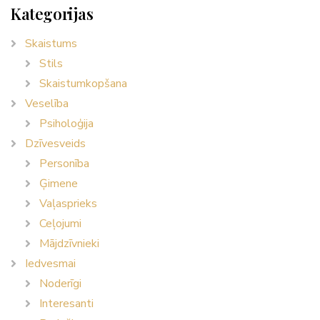
Kategorijas
Skaistums
Stils
Skaistumkopšana
Veselība
Psiholoģija
Dzīvesveids
Personība
Ģimene
Vaļasprieks
Ceļojumi
Mājdzīvnieki
Iedvesmai
Noderīgi
Interesanti