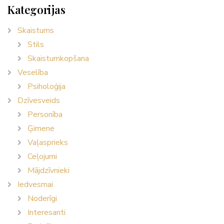
Kategorijas
Skaistums
Stils
Skaistumkopšana
Veselība
Psiholoģija
Dzīvesveids
Personība
Ģimene
Vaļasprieks
Ceļojumi
Mājdzīvnieki
Iedvesmai
Noderīgi
Interesanti