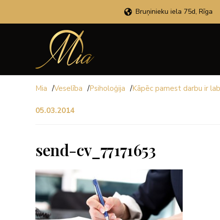
Bruņinieku iela 75d, Rīga
Mia
/
Veselība
/
Psiholoģija
/
Kāpēc pamest darbu ir labā
05.03.2014
send-cv_77171653