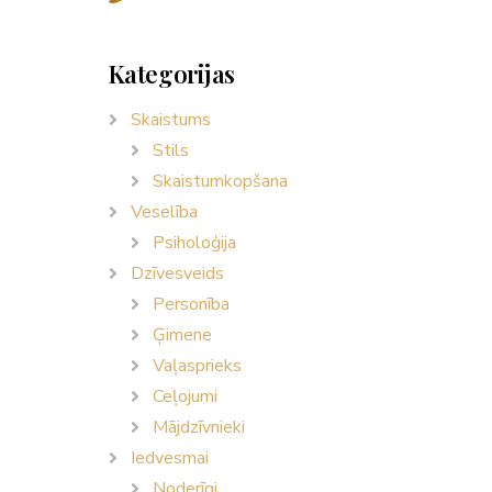
Kategorijas
Skaistums
Stils
Skaistumkopšana
Veselība
Psiholoģija
Dzīvesveids
Personība
Ģimene
Vaļasprieks
Ceļojumi
Mājdzīvnieki
Iedvesmai
Noderīgi