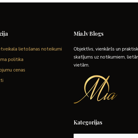
ija
Mia.lv Blogs
tveikala lietošanas noteikumi
Objektīvs, vienkāršs un praktis
skatījums uz notikumiem, liet
ma politika
vietām.
ojumu cenas
ti
Kategorijas
Kategorijas