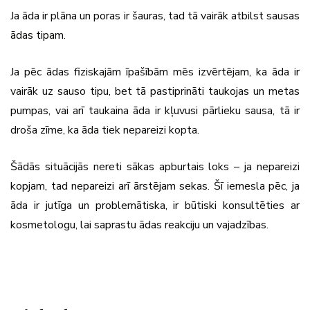
Ja āda ir plāna un poras ir šauras, tad tā vairāk atbilst sausas
ādas tipam.
Ja pēc ādas fiziskajām īpašībām mēs izvērtējam, ka āda ir
vairāk uz sauso tipu, bet tā pastiprināti taukojas un metas
pumpas, vai arī taukaina āda ir kļuvusi pārlieku sausa, tā ir
droša zīme, ka āda tiek nepareizi kopta.
Šādās situācijās nereti sākas apburtais loks – ja nepareizi
kopjam, tad nepareizi arī ārstējam sekas. Šī iemesla pēc, ja
āda ir jutīga un problemātiska, ir būtiski konsultēties ar
kosmetologu, lai saprastu ādas reakciju un vajadzības.