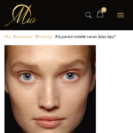
0
Mia
/
Iedvesmai
/
Noderīgi
/
Kā pareizi noteikt savas ādas tipu?