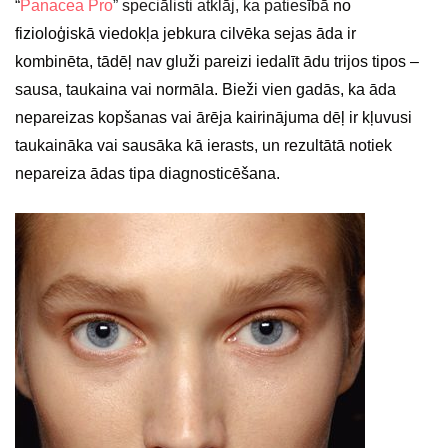
“
Panacea Pro
”
speciālisti atklāj, ka patiesībā
no
fizioloģiskā viedokļa jebkura cilvēka sejas āda ir
kombinēta, tādēļ nav gluži pareizi iedalīt ādu trijos tipos –
sausa, taukaina vai normāla. Bieži vien gadās, ka āda
nepareizas kopšanas vai ārēja kairinājuma dēļ ir kļuvusi
taukaināka vai sausāka kā ierasts, un rezultātā notiek
nepareiza ādas tipa diagnosticēšana.