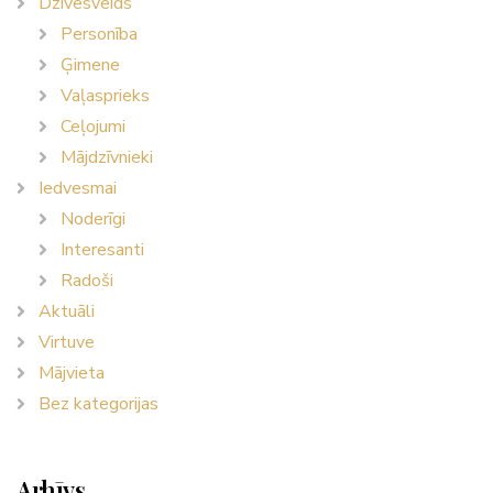
Dzīvesveids
Personība
Ģimene
Vaļasprieks
Ceļojumi
Mājdzīvnieki
Iedvesmai
Noderīgi
Interesanti
Radoši
Aktuāli
Virtuve
Mājvieta
Bez kategorijas
Arhīvs