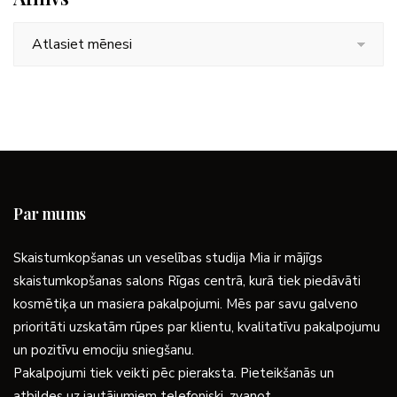
Arhīvs
Par mums
Skaistumkopšanas un veselības studija Mia ir mājīgs
skaistumkopšanas salons Rīgas centrā, kurā tiek piedāvāti
kosmētiķa un masiera pakalpojumi. Mēs par savu galveno
prioritāti uzskatām rūpes par klientu, kvalitatīvu pakalpojumu
un pozitīvu emociju sniegšanu.
Pakalpojumi tiek veikti pēc pieraksta. Pieteikšanās un
atbildes uz jautājumiem telefoniski, zvanot.