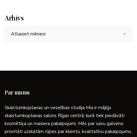
Arhīvs
Arhīvs
Par mums
Skaistumkopšanas un veselības studija Mia ir mājīgs
skaistumkopšanas salons Rīgas centrā, kurā tiek piedāvāti
kosmētiķa un masiera pakalpojumi. Mēs par savu galveno
prioritāti uzskatām rūpes par klientu, kvalitatīvu pakalpojumu