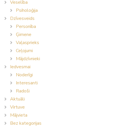
Veselība
Psiholoģija
Dzīvesveids
Personība
Ģimene
Vaļasprieks
Ceļojumi
Mājdzīvnieki
Iedvesmai
Noderīgi
Interesanti
Radoši
Aktuāli
Virtuve
Mājvieta
Bez kategorijas