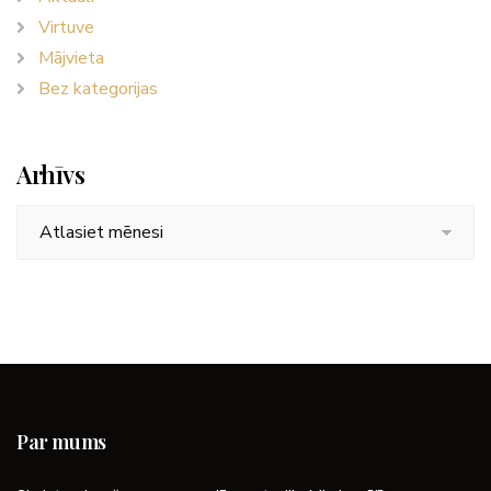
Virtuve
Mājvieta
Bez kategorijas
Arhīvs
Arhīvs
Par mums