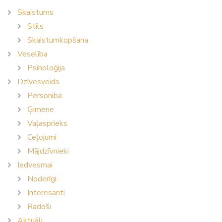
Skaistums
Stils
Skaistumkopšana
Veselība
Psiholoģija
Dzīvesveids
Personība
Ģimene
Vaļasprieks
Ceļojumi
Mājdzīvnieki
Iedvesmai
Noderīgi
Interesanti
Radoši
Aktuāli