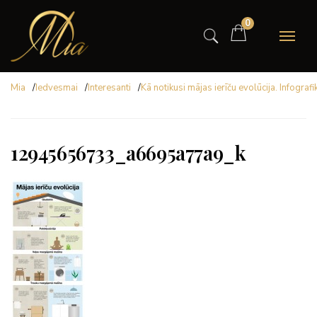
0
Mia
/
Iedvesmai
/
Interesanti
/
Kā notikusi mājas ierīču evolūcija. Infografi
12945656733_a6695a77a9_k