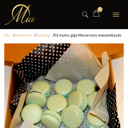
0
Mia
/
Iedvesmai
/
Noderīgi
/
Kā mums gāja Macaroons meistarklasēs