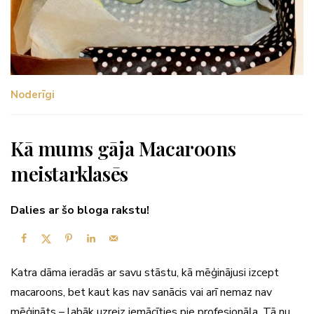
Noderīgi
Kā mums gāja Macaroons
meistarklasēs
Dalies ar šo bloga rakstu!
Katra dāma ieradās ar savu stāstu, kā mēģinājusi izcept
macaroons, bet kaut kas nav sanācis vai arī nemaz nav
mēģināts – labāk uzreiz iemācīties pie profesionāļa. Tā nu