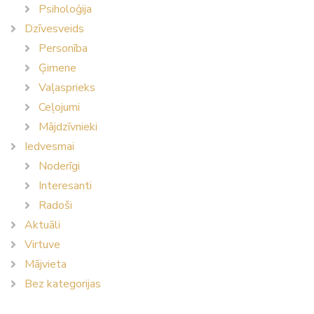
Psiholoģija
Dzīvesveids
Personība
Ģimene
Vaļasprieks
Ceļojumi
Mājdzīvnieki
Iedvesmai
Noderīgi
Interesanti
Radoši
Aktuāli
Virtuve
Mājvieta
Bez kategorijas