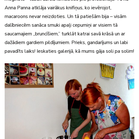
Anna Panna atklāja vairākus knifiņus, ko ievērojot,
macaroons nevar neizdoties. Un tā patiešām bija – visām
dalībniecēm sanāca smuki apaļi cepumiņi ar visiem tā
saucamajiem „bruncīšiem,” turklāt katrai savā krāsā un ar
dažādiem gardiem pildījumiem. Prieks, gandarījums un labi
pavadīts laiks! Ieskaties galerijā, kā mums gāja soli pa solim!