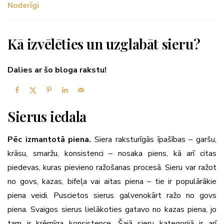
Noderīgi
Kā izvēlēties un uzglabāt sieru?
Dalies ar šo bloga rakstu!
Sierus iedala
Pēc izmantotā piena.
Siera raksturīgās īpašības – garšu,
krāsu, smaržu, konsistenci – nosaka piens, kā arī citas
piedevas, kuras pievieno ražošanas procesā. Sieru var ražot
no govs, kazas, bifeļa vai aitas piena – tie ir populārākie
piena veidi. Puscietos sierus galvenokārt ražo no govs
piena. Svaigos sierus lielākoties gatavo no kazas piena, jo
tam ir krēmīga konsistence. Šajā sieru kategorijā ir arī