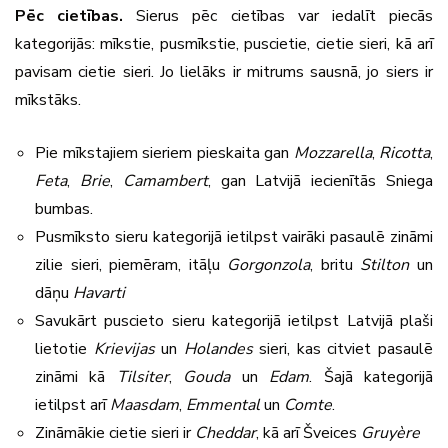
Pēc cietības.
Sierus pēc cietības var iedalīt piecās
kategorijās: mīkstie, pusmīkstie, puscietie, cietie sieri, kā arī
pavisam cietie sieri. Jo lielāks ir mitrums sausnā, jo siers ir
mīkstāks.
Pie mīkstajiem sieriem pieskaita gan
Mozzarella
,
Ricotta
,
Feta
,
Brie
,
Camambert
, gan Latvijā iecienītās Sniega
bumbas.
Pusmīksto sieru kategorijā ietilpst vairāki pasaulē zināmi
zilie sieri, piemēram, itāļu
Gorgonzola
, britu
Stilton
un
dāņu
Havarti
Savukārt puscieto sieru kategorijā ietilpst Latvijā plaši
lietotie
Krievijas
un
Holandes
sieri, kas citviet pasaulē
zināmi kā
Tilsiter
,
Gouda
un
Edam
. Šajā kategorijā
ietilpst arī
Maasdam
,
Emmental
un
Comte
.
Zināmākie cietie sieri ir
Cheddar
, kā arī Šveices
Gruyère