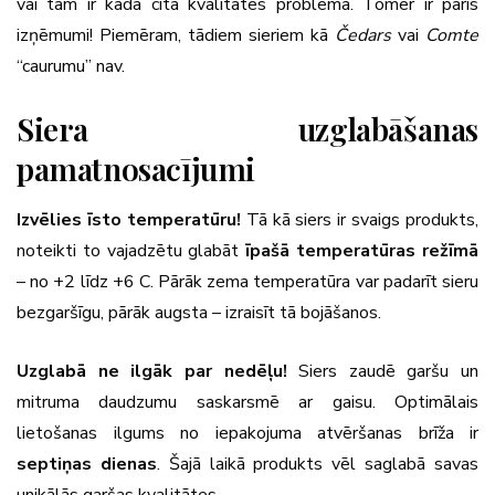
vai tam ir kāda cita kvalitātes problēma. Tomēr ir pāris
izņēmumi! Piemēram, tādiem sieriem kā
Čedars
vai
Comte
“caurumu” nav.
Siera uzglabāšanas
pamatnosacījumi
Izvēlies īsto temperatūru!
Tā kā siers ir svaigs produkts,
noteikti to vajadzētu glabāt
īpašā temperatūras režīmā
– no +2 līdz +6 C. Pārāk zema temperatūra var padarīt sieru
bezgaršīgu, pārāk augsta – izraisīt tā bojāšanos.
Uzglabā ne ilgāk par nedēļu!
Siers zaudē garšu un
mitruma daudzumu saskarsmē ar gaisu. Optimālais
lietošanas ilgums no iepakojuma atvēršanas brīža ir
septiņas dienas
. Šajā laikā produkts vēl saglabā savas
unikālās garšas kvalitātes.