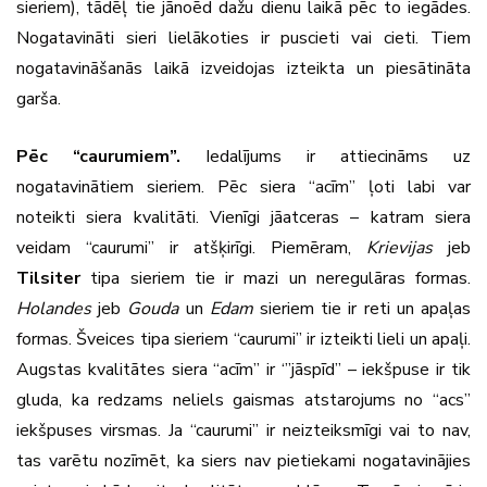
sieriem), tādēļ tie jānoēd dažu dienu laikā pēc to iegādes.
Nogatavināti sieri lielākoties ir puscieti vai cieti. Tiem
nogatavināšanās laikā izveidojas izteikta un piesātināta
garša.
Pēc “caurumiem”.
Iedalījums ir attiecināms uz
nogatavinātiem sieriem. Pēc siera “acīm” ļoti labi var
noteikti siera kvalitāti. Vienīgi jāatceras – katram siera
veidam “caurumi” ir atšķirīgi. Piemēram,
Krievijas
jeb
Tilsiter
tipa sieriem tie ir mazi un neregulāras formas.
Holandes
jeb
Gouda
un
Edam
sieriem tie ir reti un apaļas
formas. Šveices tipa sieriem “caurumi” ir izteikti lieli un apaļi.
Augstas kvalitātes siera “acīm” ir ‘”jāspīd’’ – iekšpuse ir tik
gluda, ka redzams neliels gaismas atstarojums no “acs”
iekšpuses virsmas. Ja “caurumi” ir neizteiksmīgi vai to nav,
tas varētu nozīmēt, ka siers nav pietiekami nogatavinājies