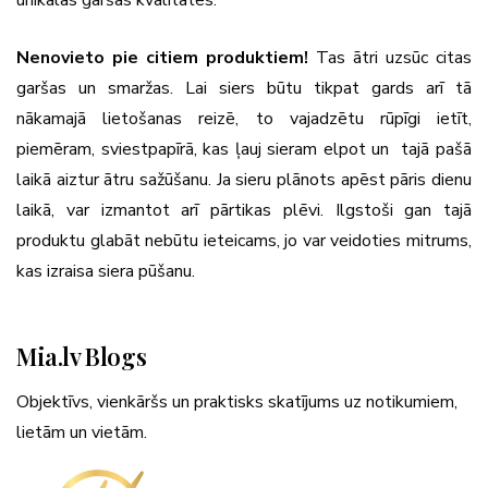
Nenovieto pie citiem produktiem!
Tas ātri uzsūc citas
garšas un smaržas. Lai siers būtu tikpat gards arī tā
nākamajā lietošanas reizē, to vajadzētu rūpīgi ietīt,
piemēram, sviestpapīrā, kas ļauj sieram elpot un tajā pašā
laikā aiztur ātru sažūšanu. Ja sieru plānots apēst pāris dienu
laikā, var izmantot arī pārtikas plēvi. Ilgstoši gan tajā
produktu glabāt nebūtu ieteicams, jo var veidoties mitrums,
kas izraisa siera pūšanu.
Mia.lv Blogs
Objektīvs, vienkāršs un praktisks skatījums uz notikumiem,
lietām un vietām.