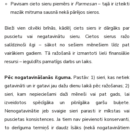
Pavisam cieto sieru piemērs ir
Parmesan
– tajā ir izteikti
mazāk mitruma sausnā nekā pārējos sieros.
Bieži vien cilvēki brīnās, kādēļ ciets siers ir dārgāks par
puscietu vai negatavinātu sieru. Cietos sierus ražo
salīdzinoši ilgi – sākot no sešiem mēnešiem līdz pat
vairākiem gadiem. Tā ražošanā ir izmantoti lieli finansiālie
resursi – ieguldīts pamatīgs darbs un laiks.
Pēc nogatavināšanās ilguma.
Pastāv: 1) sieri, kas netiek
gatavināti un ir gatavi jau dažu dienu laikā pēc ražošanas; 2)
sieri, kam nepieciešami daži mēneši vai pat gads, lai
izveidotos spēcīgāka un pilnīgāka garšu buķete.
Nenogatavinātie jeb svaigie sieri parasti ir mīkstas vai
puscietas konsistences. Ja tiem nav pievienoti konservanti,
to derīguma termiņš ir daudz īsāks (nekā nogatavinātiem