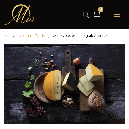
0
Mia
/
Iedvesmai
/
Noderīgi
/
Kā izvēlēties un uzglabāt sieru?