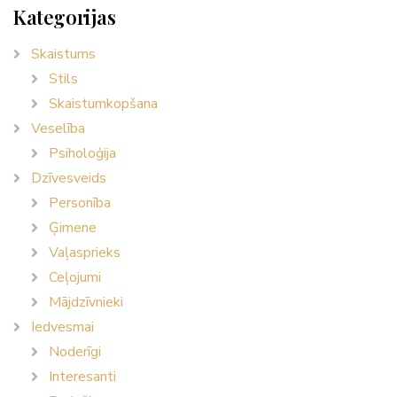
Kategorijas
Skaistums
Stils
Skaistumkopšana
Veselība
Psiholoģija
Dzīvesveids
Personība
Ģimene
Vaļasprieks
Ceļojumi
Mājdzīvnieki
Iedvesmai
Noderīgi
Interesanti