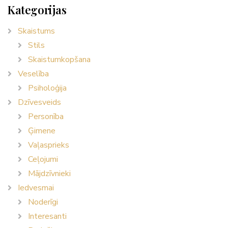
Kategorijas
Skaistums
Stils
Skaistumkopšana
Veselība
Psiholoģija
Dzīvesveids
Personība
Ģimene
Vaļasprieks
Ceļojumi
Mājdzīvnieki
Iedvesmai
Noderīgi
Interesanti