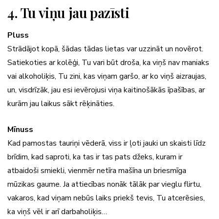
4. Tu viņu jau pazīsti
Pluss
Strādājot kopā, šādas tādas lietas var uzzināt un novērot.
Satiekoties ar kolēģi, Tu vari būt droša, ka viņš nav maniaks
vai alkoholiķis, Tu zini, kas viņam garšo, ar ko viņš aizraujas,
un, visdrīzāk, jau esi ievērojusi viņa kaitinošākās īpašības, ar
kurām jau laikus sākt rēķināties.
Mīnuss
Kad pamostas tauriņi vēderā, viss ir ļoti jauki un skaisti līdz
brīdim, kad saproti, ka tas ir tas pats džeks, kuram ir
atbaidoši smiekli, vienmēr netīra mašīna un briesmīga
mūzikas gaume. Ja attiecības nonāk tālāk par vieglu flirtu,
vakaros, kad viņam nebūs laiks priekš tevis, Tu atcerēsies,
ka viņš vēl ir arī darbaholiķis…