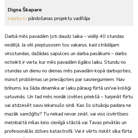
Digna Škapare
irdarbs.lv
pārdošanas projektu vadītāja
Darbā mēs pavadām ļoti daudz laika – vidēji 40 stundas
nedēļā. Ja vēl pieplusosim tos vakarus, kad strādājam
virsstundas, dažādas sapulces un darba pasākumi – darbs
noteikti ir vieta, kur mēs pavadām ilgāko laiku. Stundu no
stundas un dienu no dienas mēs pavadām kopā darbojoties,
risinot problēmas un priecājoties par sasniegumiem. Nav
brīnums, ka šāda dinamika ar laiku pāraug flirtā un/vai kolēģi
satuvinās. Un tad mēs nonāk izvēles priekšā – turpināt flirtu
vai atdzesēt savu iekarsušo sirdi. Kas šo situāciju padara ne
mazāk sarežģītu? Tu nekad nevar zināt, vai viss izvērtīsies
melnbaltā mīlas kino cienīgā stāstā vai Tavas privātās un
profesionālās dzīves katastrofā. Vai ir vērts riskēt sīka flirta