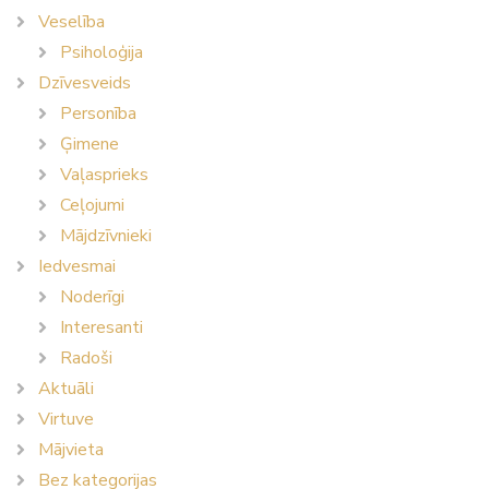
Veselība
Psiholoģija
Dzīvesveids
Personība
Ģimene
Vaļasprieks
Ceļojumi
Mājdzīvnieki
Iedvesmai
Noderīgi
Interesanti
Radoši
Aktuāli
Virtuve
Mājvieta
Bez kategorijas