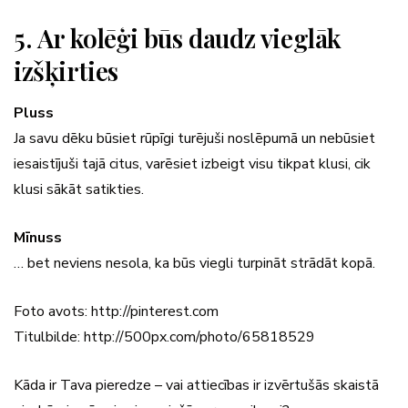
5. Ar kolēģi būs daudz vieglāk
izšķirties
Pluss
Ja savu dēku būsiet rūpīgi turējuši noslēpumā un nebūsiet
iesaistījuši tajā citus, varēsiet izbeigt visu tikpat klusi, cik
klusi sākāt satikties.
Mīnuss
… bet neviens nesola, ka būs viegli turpināt strādāt kopā.
Foto avots: http://pinterest.com
Titulbilde: http://500px.com/photo/65818529
Kāda ir Tava pieredze – vai attiecības ir izvērtušās skaistā