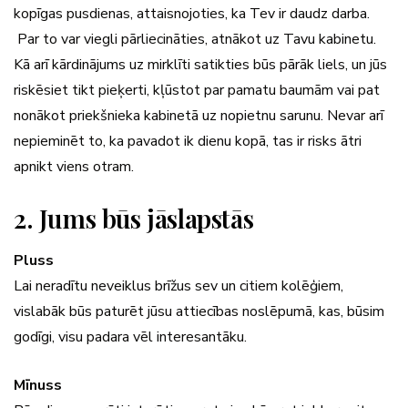
kopīgas pusdienas, attaisnojoties, ka Tev ir daudz darba.
Par to var viegli pārliecināties, atnākot uz Tavu kabinetu.
Kā arī kārdinājums uz mirklīti satikties būs pārāk liels, un jūs
riskēsiet tikt pieķerti, kļūstot par pamatu baumām vai pat
nonākot priekšnieka kabinetā uz nopietnu sarunu. Nevar arī
nepieminēt to, ka pavadot ik dienu kopā, tas ir risks ātri
apnikt viens otram.
2. Jums būs jāslapstās
Pluss
Lai neradītu neveiklus brīžus sev un citiem kolēģiem,
vislabāk būs paturēt jūsu attiecības noslēpumā, kas, būsim
godīgi, visu padara vēl interesantāku.
Mīnuss