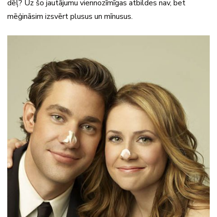
dēļ? Uz šo jautājumu viennozīmīgas atbildes nav, bet
mēģināsim izsvērt plusus un mīnusus.