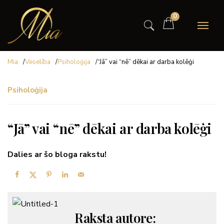
0
Mia
/
Veselība
/
Psiholoģija
/
“Jā” vai “nē” dēkai ar darba kolēģi
Psiholoģija
“Jā” vai “nē” dēkai ar darba kolēģi
Dalies ar šo bloga rakstu!
Raksta autore: