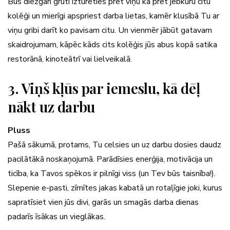
Būs diezgan grūti izturēties pret viņu kā pret jebkuru citu
kolēģi un mierīgi apspriest darba lietas, kamēr klusībā Tu ar
viņu gribi darīt ko pavisam citu. Un vienmēr jābūt gatavam
skaidrojumam, kāpēc kāds cits kolēģis jūs abus kopā satika
restorānā, kinoteātrī vai lielveikalā.
3. Viņš kļūs par iemeslu, kā dēļ
nākt uz darbu
Pluss
Pašā sākumā, protams, Tu celsies un uz darbu dosies daudz
pacilātākā noskaņojumā. Parādīsies enerģija, motivācija un
ticība, ka Tavos spēkos ir pilnīgi viss (un Tev būs taisnība!).
Slepenie e-pasti, zīmītes jakas kabatā un rotaļīgie joki, kurus
sapratīsiet vien jūs divi, garās un smagās darba dienas
padarīs īsākas un vieglākas.