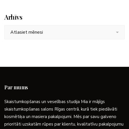
Arhīvs
Arhīvs
Par mums
Skaistumkopšanas un veselības studija Mia ir mājīgs
skaistumkopšanas salons Rīgas centrā, kurā tiek piedāvāti
kosmētiķa un masiera pakalpojumi. Mēs par savu galveno
prioritāti uzskatām rūpes par klientu, kvalitatīvu pakalpojumu