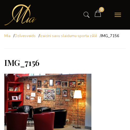
0
Mia
/
Dzīvesveids
/
Izaicini savu slaidumu sporta zālē
/
IMG_7156
IMG_7156