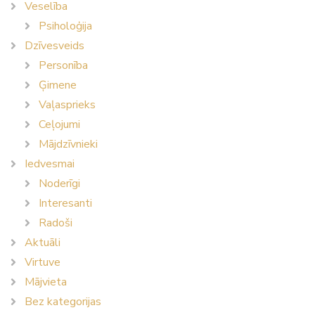
Veselība
Psiholoģija
Dzīvesveids
Personība
Ģimene
Vaļasprieks
Ceļojumi
Mājdzīvnieki
Iedvesmai
Noderīgi
Interesanti
Radoši
Aktuāli
Virtuve
Mājvieta
Bez kategorijas