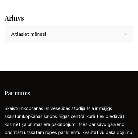
Arhīvs
Arhīvs
Par mums
Skaistumkopšanas un veselības studija Mia ir mājīgs
skaistumkopšanas salons Rīgas centrā, kurā tiek piedāvāti
kosmētiķa un masiera pakalpojumi. Mēs par savu galveno
prioritāti uzskatām rūpes par klientu, kvalitatīvu pakalpojumu