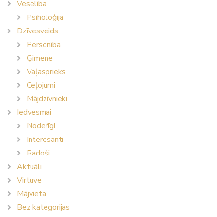
Veselība
Psiholoģija
Dzīvesveids
Personība
Ģimene
Vaļasprieks
Ceļojumi
Mājdzīvnieki
Iedvesmai
Noderīgi
Interesanti
Radoši
Aktuāli
Virtuve
Mājvieta
Bez kategorijas