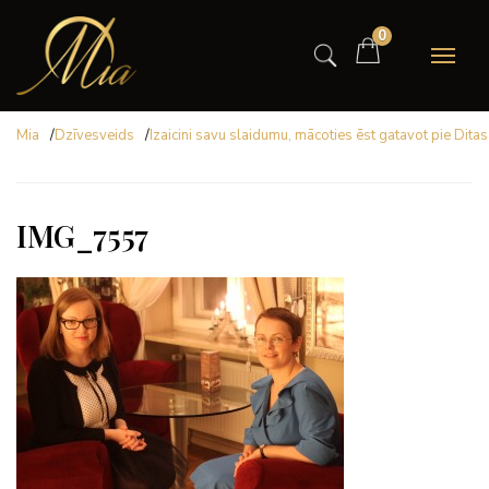
0
Mia
/
Dzīvesveids
/
Izaicini savu slaidumu, mācoties ēst gatavot pie Dita
IMG_7557