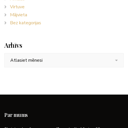
Virtuve
Mājvieta
Bez kategorijas
Arhīvs
Arhīvs
Par mums