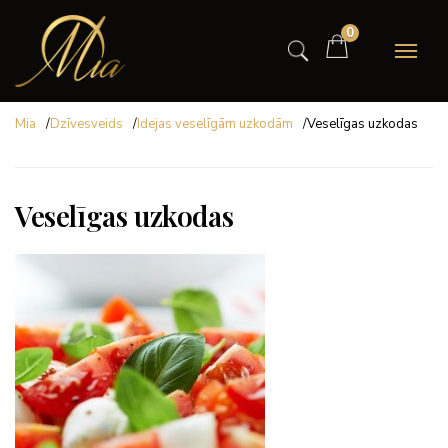
0
Mia
/
Dzīvesveids
/
Idejas veselīgām uzkodām
/
Veselīgas uzkodas
Veselīgas uzkodas