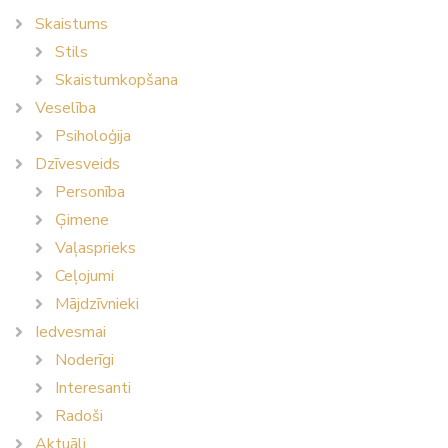
Skaistums
Stils
Skaistumkopšana
Veselība
Psiholoģija
Dzīvesveids
Personība
Ģimene
Vaļasprieks
Ceļojumi
Mājdzīvnieki
Iedvesmai
Noderīgi
Interesanti
Radoši
Aktuāli