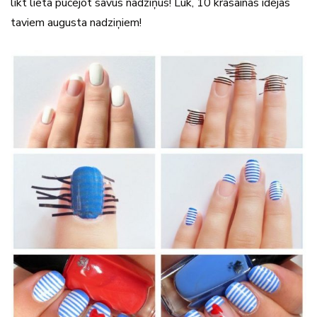
likt lietā pucējot savus nadziņus! Lūk, 10 krāsainas idejas
taviem augusta nadziņiem!