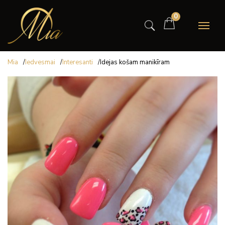
0
Mia
/
Iedvesmai
/
Interesanti
/
Idejas košam manikīram