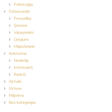
Psiholoģija
Dzīvesveids
Personība
Ģimene
Vaļasprieks
Ceļojumi
Mājdzīvnieki
Iedvesmai
Noderīgi
Interesanti
Radoši
Aktuāli
Virtuve
Mājvieta
Bez kategorijas