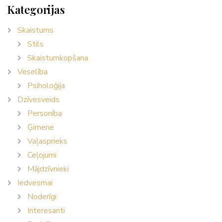
Kategorijas
Skaistums
Stils
Skaistumkopšana
Veselība
Psiholoģija
Dzīvesveids
Personība
Ģimene
Vaļasprieks
Ceļojumi
Mājdzīvnieki
Iedvesmai
Noderīgi
Interesanti