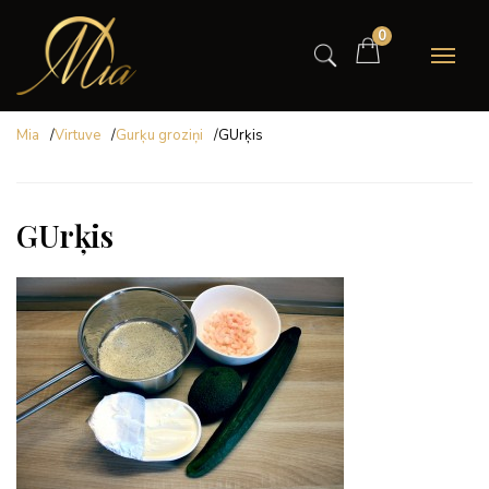
0
Mia
/
Virtuve
/
Gurķu groziņi
/
GUrķis
GUrķis