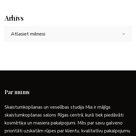
Arhīvs
Arhīvs
Par mums
Skaistumkopšanas un veselības studija Mia ir mājīgs
skaistumkopšanas salons Rīgas centrā, kurā tiek piedāvāti
kosmētiķa un masiera pakalpojumi. Mēs par savu galveno
prioritāti uzskatām rūpes par klientu, kvalitatīvu pakalpojumu