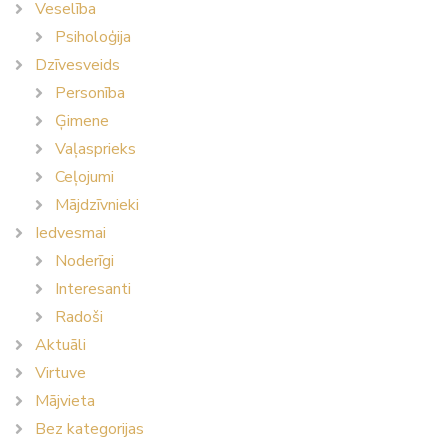
Veselība
Psiholoģija
Dzīvesveids
Personība
Ģimene
Vaļasprieks
Ceļojumi
Mājdzīvnieki
Iedvesmai
Noderīgi
Interesanti
Radoši
Aktuāli
Virtuve
Mājvieta
Bez kategorijas