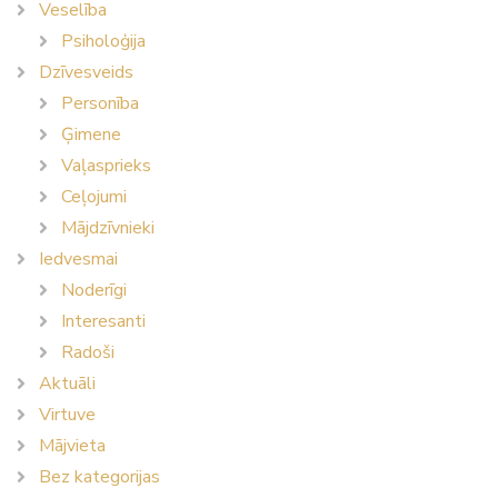
Veselība
Psiholoģija
Dzīvesveids
Personība
Ģimene
Vaļasprieks
Ceļojumi
Mājdzīvnieki
Iedvesmai
Noderīgi
Interesanti
Radoši
Aktuāli
Virtuve
Mājvieta
Bez kategorijas