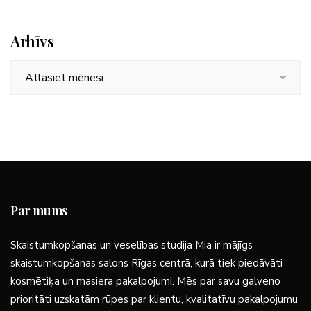
Arhīvs
Arhīvs
Par mums
Skaistumkopšanas un veselības studija Mia ir mājīgs
skaistumkopšanas salons Rīgas centrā, kurā tiek piedāvāti
kosmētiķa un masiera pakalpojumi. Mēs par savu galveno
prioritāti uzskatām rūpes par klientu, kvalitatīvu pakalpojumu