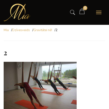
0
Mia
/
Dzīvesveids
/
Gravitātei nē!
/
2
2