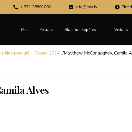
+ 371 28801000
info@mia.lv
Pirmd
Mia
Aktuāli
Skaistumkopšana
Veikals
ms kino pasaulē – Oskars 2014
/
Matthew McConaughey, Camila A
amila Alves