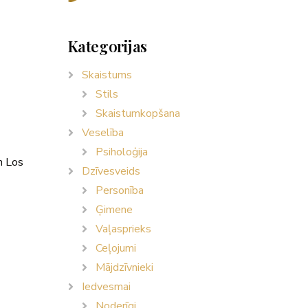
Kategorijas
Skaistums
Stils
Skaistumkopšana
Veselība
Psiholoģija
n Los
Dzīvesveids
Personība
Ģimene
Vaļasprieks
Ceļojumi
Mājdzīvnieki
Iedvesmai
Noderīgi