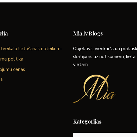
ija
Mia.lv Blogs
tveikala lietošanas noteikumi
Objektīvs, vienkāršs un praktis
skatījums uz notikumiem, liet
ma politika
vietām.
ojumu cenas
ti
Kategorijas
Kategorijas