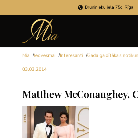
Bruņinieku iela 75d, Rīga
Mia
/
Iedvesmai
/
Interesanti
/
Gada gaidītākais notiku
03.03.2014
Matthew McConaughey, C