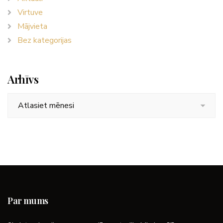
Virtuve
Mājvieta
Bez kategorijas
Arhīvs
Arhīvs
Par mums