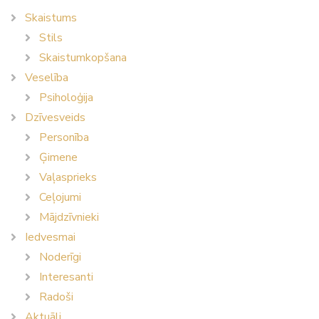
Skaistums
Stils
Skaistumkopšana
Veselība
Psiholoģija
Dzīvesveids
Personība
Ģimene
Vaļasprieks
Ceļojumi
Mājdzīvnieki
Iedvesmai
Noderīgi
Interesanti
Radoši
Aktuāli