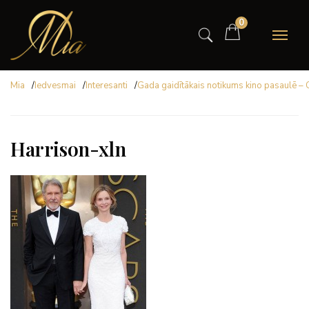
0
Mia
/
Iedvesmai
/
Interesanti
/
Gada gaidītākais notikums kino pasaulē –
Harrison-xln