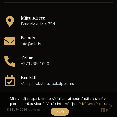
Mūsu adrese
Bruņinieku iela 75d
E-pasts
info@mia.lv
Tel. nr.
+37128801000
Kontakti
Veic pierakstu uz pakalpojumu
Mia.lv mājas lapa izmanto sīkfailus, lai nodrošinātu vislabāko
pieredzi mūsu vietnē. Vairāk informācijas:
Privātuma Politika
© Mia.lv 2026 |
AmemIT
Piekrītu