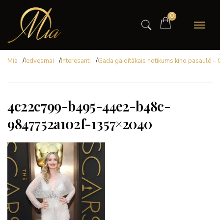
0
Mia
/
Iedvesmai
/
Interesanti
/
Gada gaidītākais notikums kino pasaulē –
4c22c799-b495-44e2-b48c-
9847752a102f-1357×2040