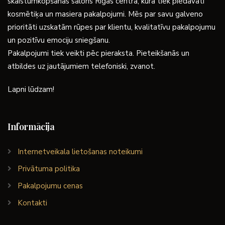
skaistumkopšanas salons Rīgas centrā, kurā tiek piedāvāti
kosmētiķa un masiera pakalpojumi. Mēs par savu galveno
prioritāti uzskatām rūpes par klientu, kvalitatīvu pakalpojumu
un pozitīvu emociju sniegšanu.
Pakalpojumi tiek veikti pēc pieraksta. Pieteikšanās un
atbildes uz jautājumiem telefoniski, zvanot.
Lapni lūdzam!
Informācija
Internetveikala lietošanas noteikumi
Privātuma politika
Pakalpojumu cenas
Kontakti