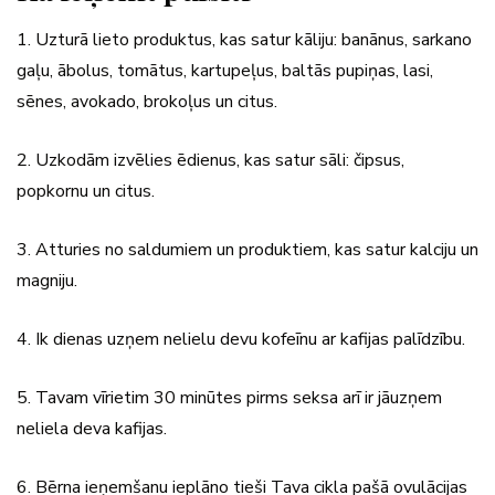
1. Uzturā lieto produktus, kas satur kāliju: banānus, sarkano
gaļu, ābolus, tomātus, kartupeļus, baltās pupiņas, lasi,
sēnes, avokado, brokoļus un citus.
2. Uzkodām izvēlies ēdienus, kas satur sāli: čipsus,
popkornu un citus.
3. Atturies no saldumiem un produktiem, kas satur kalciju un
magniju.
4. Ik dienas uzņem nelielu devu kofeīnu ar kafijas palīdzību.
5. Tavam vīrietim 30 minūtes pirms seksa arī ir jāuzņem
neliela deva kafijas.
6. Bērna ieņemšanu ieplāno tieši Tava cikla pašā ovulācijas