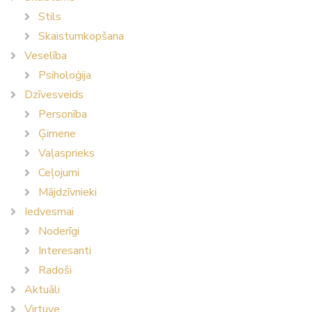
Stils
Skaistumkopšana
Veselība
Psiholoģija
Dzīvesveids
Personība
Ģimene
Vaļasprieks
Ceļojumi
Mājdzīvnieki
Iedvesmai
Noderīgi
Interesanti
Radoši
Aktuāli
Virtuve