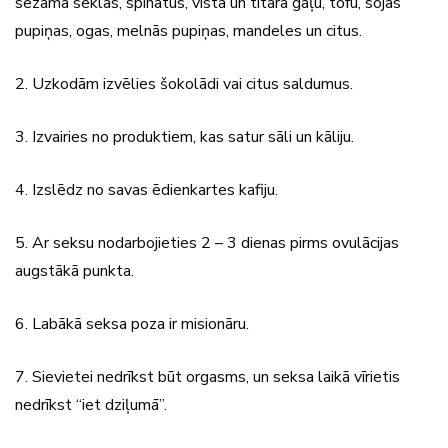
sezama sēklas, spinātus, vista un tītara gaļu, tofu, sojas
pupiņas, ogas, melnās pupiņas, mandeles un citus.
2. Uzkodām izvēlies šokolādi vai citus saldumus.
3. Izvairies no produktiem, kas satur sāli un kāliju.
4. Izslēdz no savas ēdienkartes kafiju.
5. Ar seksu nodarbojieties 2 – 3 dienas pirms ovulācijas
augstākā punkta.
6. Labākā seksa poza ir misionāru.
7. Sievietei nedrīkst būt orgasms, un seksa laikā vīrietis
nedrīkst “iet dziļumā”.