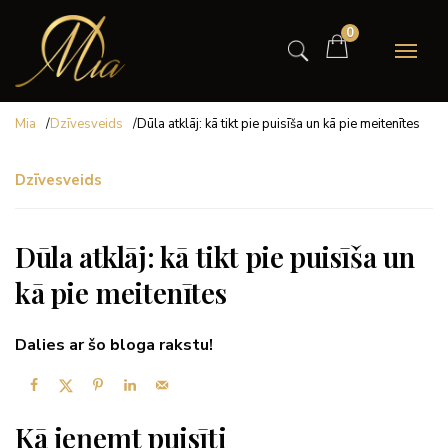
0
Mia
/
Dzīvesveids
/
Dūla atklāj: kā tikt pie puisīša un kā pie meitenītes
Dzīvesveids
Dūla atklāj: kā tikt pie puisīša un
kā pie meitenītes
Dalies ar šo bloga rakstu!
Kā ieņemt puisīti