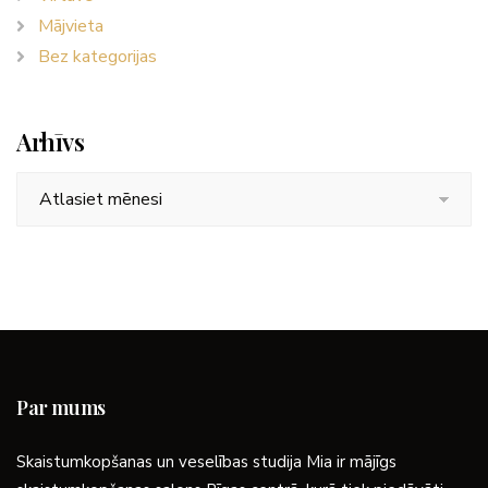
Mājvieta
Bez kategorijas
Arhīvs
Arhīvs
Par mums
Skaistumkopšanas un veselības studija Mia ir mājīgs