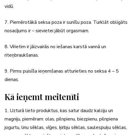
vidū.
7. Piemērotākā seksa poza ir sunīšu poza. Turklāt obligāts
nosacījums ir – sievietei jābūt orgasmam.
8. Vīrietim ir jāizvairās no iešanas karstā vannā un
riteņbraukšanas.
9. Pirms puisīša ieņemšanas atturieties no seksa 4 – 5
dienas.
Kā ieņemt meitenīti
1. Uzturā lieto produktus, kas satur daudz kalciju un
magniju, piemēram: olas, pilnpienu, biezpienu, pilnpiena
jogurtu, linu sēklas, vīģes, ķirbju sēklas, saulespuķu sēklas,