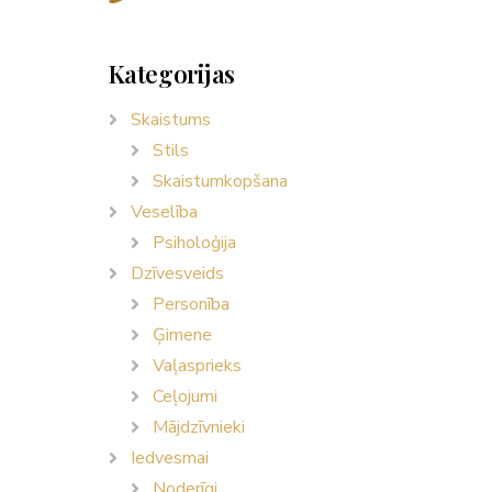
Kategorijas
Skaistums
Stils
Skaistumkopšana
Veselība
Psiholoģija
Dzīvesveids
Personība
Ģimene
Vaļasprieks
Ceļojumi
Mājdzīvnieki
Iedvesmai
Noderīgi