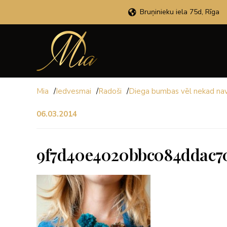
Bruņinieku iela 75d, Rīga
Mia
/
Iedvesmai
/
Radoši
/
Diega bumbas vēl nekad nav b
06.03.2014
9f7d40e4020bbc084ddac7