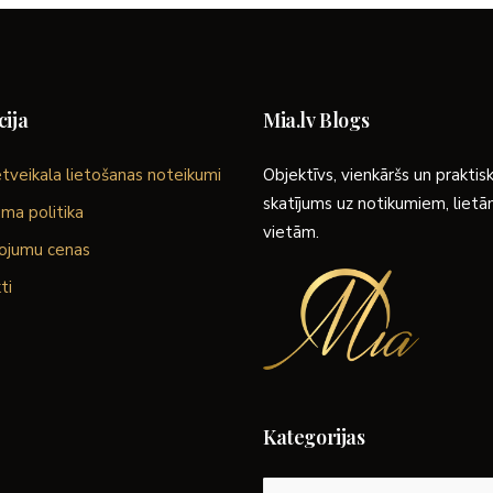
ija
Mia.lv Blogs
tveikala lietošanas noteikumi
Objektīvs, vienkāršs un praktis
skatījums uz notikumiem, liet
ma politika
vietām.
ojumu cenas
ti
Kategorijas
Kategorijas