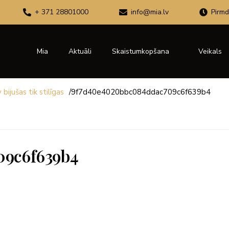
+ 371 28801000
info@mia.lv
Pirmd
Mia
Aktuāli
Skaistumkopšana
Veikals
ijušas tik stilīgas
/
9f7d40e4020bbc084ddac709c6f639b4
09c6f639b4