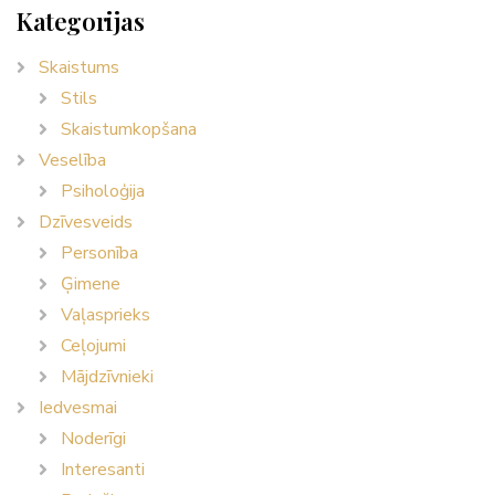
Kategorijas
Skaistums
Stils
Skaistumkopšana
Veselība
Psiholoģija
Dzīvesveids
Personība
Ģimene
Vaļasprieks
Ceļojumi
Mājdzīvnieki
Iedvesmai
Noderīgi
Interesanti