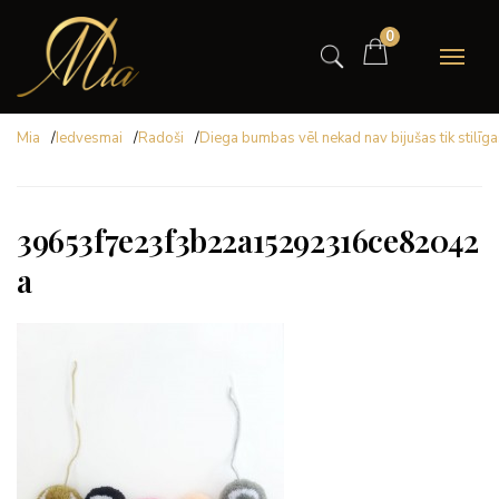
0
Mia
/
Iedvesmai
/
Radoši
/
Diega bumbas vēl nekad nav bijušas tik stilīg
39653f7e23f3b22a15292316ce82042
a