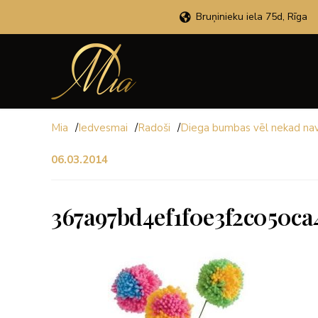
Bruņinieku iela 75d, Rīga
Mia
/
Iedvesmai
/
Radoši
/
Diega bumbas vēl nekad nav b
06.03.2014
367a97bd4ef1f0e3f2c050ca