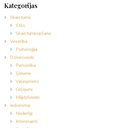
Kategorijas
Skaistums
Stils
Skaistumkopšana
Veselība
Psiholoģija
Dzīvesveids
Personība
Ģimene
Vaļasprieks
Ceļojumi
Mājdzīvnieki
Iedvesmai
Noderīgi
Interesanti