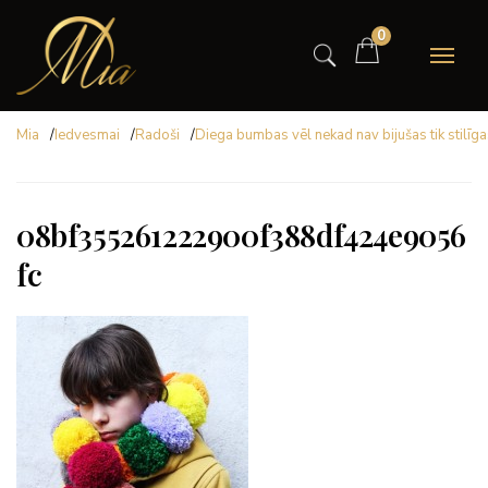
0
Mia
/
Iedvesmai
/
Radoši
/
Diega bumbas vēl nekad nav bijušas tik stilīg
08bf355261222900f388df424e9056
fc