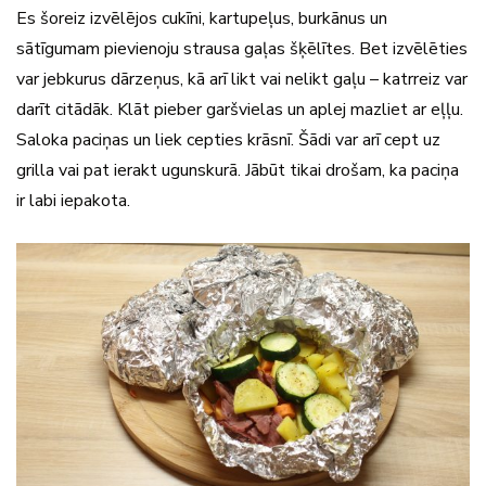
Es šoreiz izvēlējos cukīni, kartupeļus, burkānus un
sātīgumam pievienoju strausa gaļas šķēlītes. Bet izvēlēties
var jebkurus dārzeņus, kā arī likt vai nelikt gaļu – katrreiz var
darīt citādāk. Klāt pieber garšvielas un aplej mazliet ar eļļu.
Saloka paciņas un liek cepties krāsnī. Šādi var arī cept uz
grilla vai pat ierakt ugunskurā. Jābūt tikai drošam, ka paciņa
ir labi iepakota.