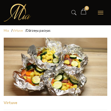
0
Mia
/
Virtuve
/
Dārzeņu paciņas
Virtuve