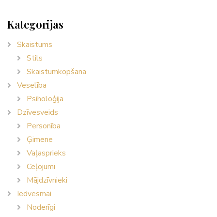
Kategorijas
Skaistums
Stils
Skaistumkopšana
Veselība
Psiholoģija
Dzīvesveids
Personība
Ģimene
Vaļasprieks
Ceļojumi
Mājdzīvnieki
Iedvesmai
Noderīgi