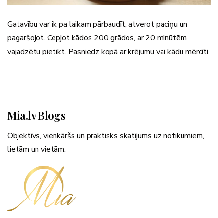
Gatavību var ik pa laikam pārbaudīt, atverot paciņu un
pagaršojot. Cepjot kādos 200 grādos, ar 20 minūtēm
vajadzētu pietikt. Pasniedz kopā ar krējumu vai kādu mērcīti.
Mia.lv Blogs
Objektīvs, vienkāršs un praktisks skatījums uz notikumiem,
lietām un vietām.