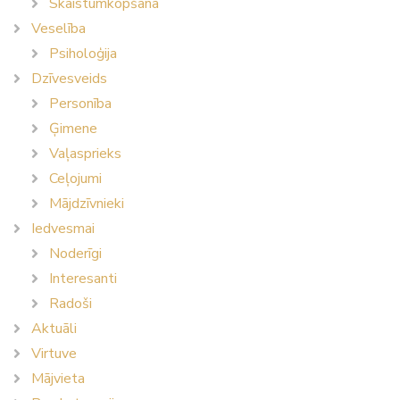
Skaistumkopšana
Veselība
Psiholoģija
Dzīvesveids
Personība
Ģimene
Vaļasprieks
Ceļojumi
Mājdzīvnieki
Iedvesmai
Noderīgi
Interesanti
Radoši
Aktuāli
Virtuve
Mājvieta