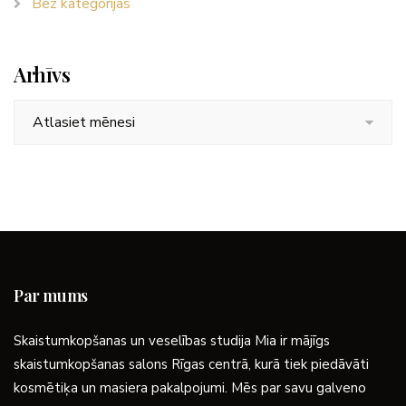
Bez kategorijas
Arhīvs
Arhīvs
Par mums
Skaistumkopšanas un veselības studija Mia ir mājīgs
skaistumkopšanas salons Rīgas centrā, kurā tiek piedāvāti
kosmētiķa un masiera pakalpojumi. Mēs par savu galveno