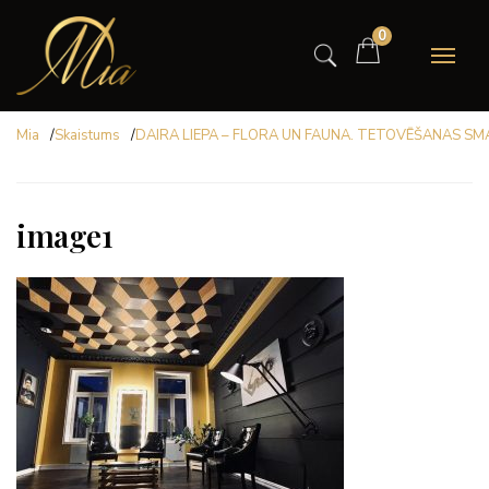
0
Mia
/
Skaistums
/
DAIRA LIEPA – FLORA UN FAUNA. TETOVĒŠANAS S
image1