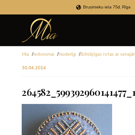
Bruņinieku iela 75d, Rīga
Mia
/
Iedvesmai
/
Noderīgi
/
Brīnišķīgas rotas ar senaj
30.04.2014
264582_599392960141477_