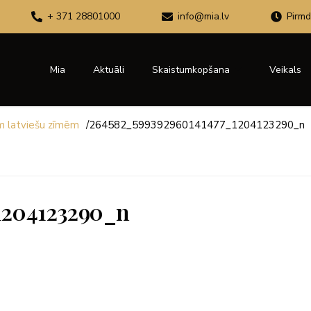
+ 371 28801000
info@mia.lv
Pirmd
Mia
Aktuāli
Skaistumkopšana
Veikals
ām latviešu zīmēm
/
264582_599392960141477_1204123290_n
1204123290_n