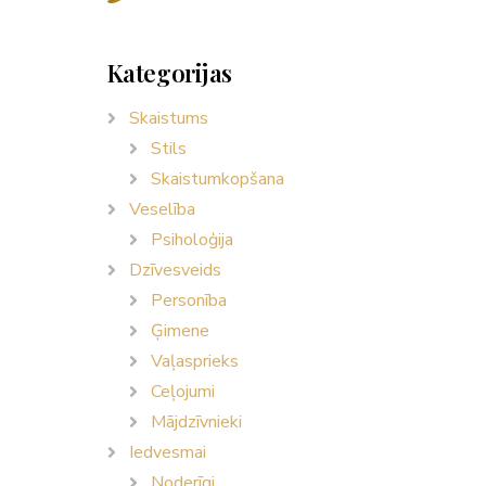
Kategorijas
Skaistums
Stils
Skaistumkopšana
Veselība
Psiholoģija
Dzīvesveids
Personība
Ģimene
Vaļasprieks
Ceļojumi
Mājdzīvnieki
Iedvesmai
Noderīgi