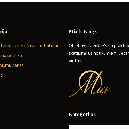
ija
Mia.lv Blogs
tveikala lietošanas noteikumi
Objektīvs, vienkāršs un praktis
skatījums uz notikumiem, liet
ma politika
vietām.
ojumu cenas
ti
Kategorijas
Kategorijas