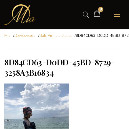
0
Mia
/
Dzīvesveids
/
Bali. Pirmais stāsts
/
8D84CD63-D0DD-45BD-872
8D84CD63-D0DD-45BD-8729-
3258A3B16834