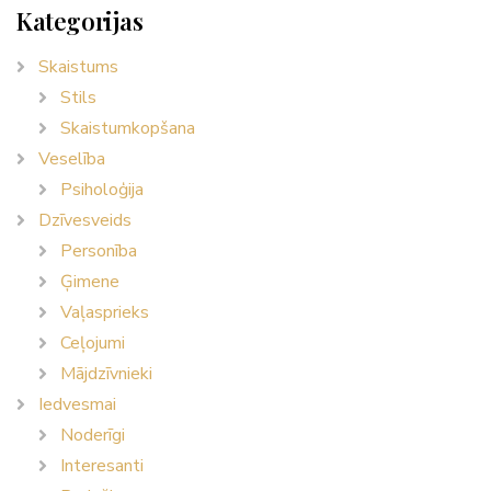
Kategorijas
Skaistums
Stils
Skaistumkopšana
Veselība
Psiholoģija
Dzīvesveids
Personība
Ģimene
Vaļasprieks
Ceļojumi
Mājdzīvnieki
Iedvesmai
Noderīgi
Interesanti