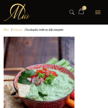
0
Mia
/
Virtuve
/
Avokado mērce dārzeņiem