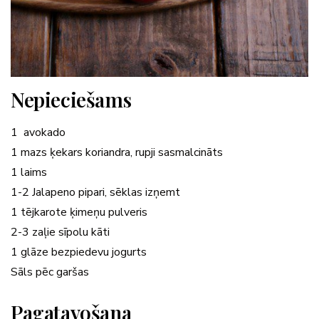
Nepieciešams
1
avokado
1 mazs
ķekars
koriandra
,
rupji sasmalcināts
1 laims
1-2
Jalapeno
pipari
,
sēklas iz
ņemt
1
tējkarote
ķimeņu
pulveris
2-3
zaļie
sīpolu
kāti
1 glāze bezpiedevu
jogurts
Sāls pēc garšas
Pagatavošana