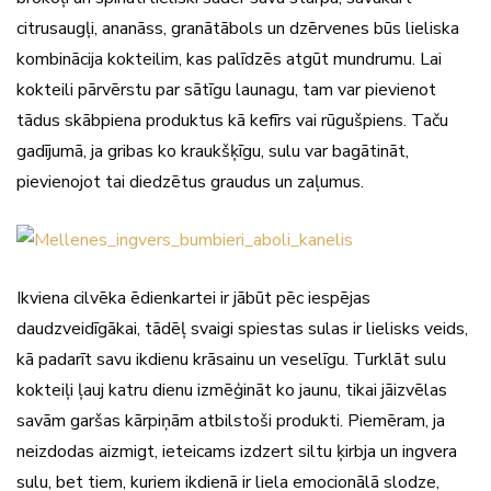
citrusaugļi, ananāss, granātābols un dzērvenes būs lieliska
kombinācija kokteilim, kas palīdzēs atgūt mundrumu. Lai
kokteili pārvērstu par sātīgu launagu, tam var pievienot
tādus skābpiena produktus kā kefīrs vai rūgušpiens. Taču
gadījumā, ja gribas ko kraukšķīgu, sulu var bagātināt,
pievienojot tai diedzētus graudus un zaļumus.
Ikviena cilvēka ēdienkartei ir jābūt pēc iespējas
daudzveidīgākai, tādēļ svaigi spiestas sulas ir lielisks veids,
kā padarīt savu ikdienu krāsainu un veselīgu. Turklāt sulu
kokteiļi ļauj katru dienu izmēģināt ko jaunu, tikai jāizvēlas
savām garšas kārpiņām atbilstoši produkti. Piemēram, ja
neizdodas aizmigt, ieteicams izdzert siltu ķirbja un ingvera
sulu, bet tiem, kuriem ikdienā ir liela emocionālā slodze,