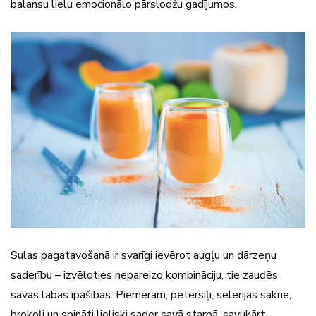
balansu lielu emocionālo pārslodžu gadījumos.
Sulas pagatavošanā ir svarīgi ievērot augļu un dārzeņu
saderību – izvēloties nepareizo kombināciju, tie zaudēs
savas labās īpašības. Piemēram, pētersīļi, selerijas sakne,
brokoļi un spināti lieliski sader savā starpā, savukārt