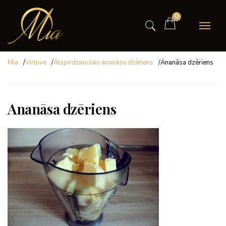
0
Mia
/
Virtuve
/
Atspirdzinošais ananāsu dzēriens
/
Ananāsa dzēriens
Ananāsa dzēriens