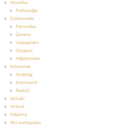
Veselība
Psiholoģija
Dzīvesveids
Personība
Ģimene
Vaļasprieks
Ceļojumi
Mājdzīvnieki
Iedvesmai
Noderīgi
Interesanti
Radoši
Aktuāli
Virtuve
Mājvieta
Bez kategorijas