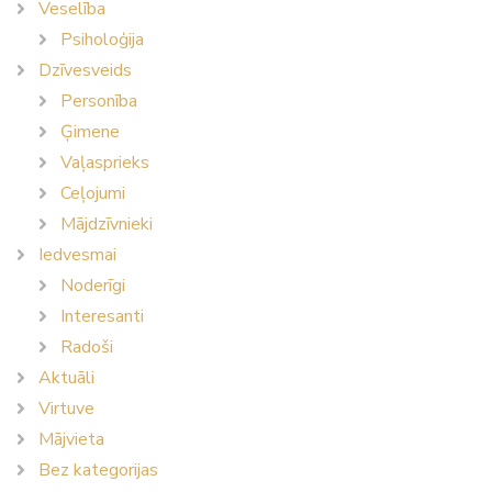
Veselība
Psiholoģija
Dzīvesveids
Personība
Ģimene
Vaļasprieks
Ceļojumi
Mājdzīvnieki
Iedvesmai
Noderīgi
Interesanti
Radoši
Aktuāli
Virtuve
Mājvieta
Bez kategorijas