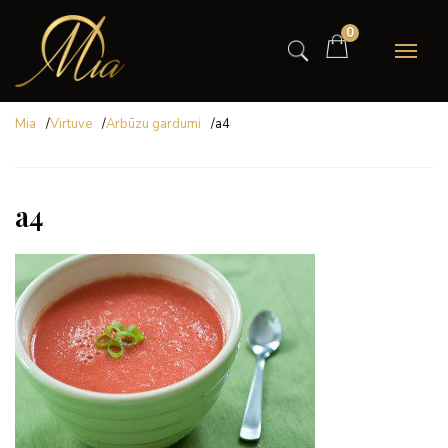
0
Mia
/
Virtuve
/
Arbūzu gardumi
/
a4
a4