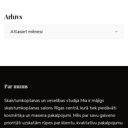
Arhīvs
Arhīvs
Par mums
Skaistumkopšanas un veselības studija Mia ir mājīgs
skaistumkopšanas salons Rīgas centrā, kurā tiek piedāvāti
kosmētiķa un masiera pakalpojumi. Mēs par savu galveno
prioritāti uzskatām rūpes par klientu, kvalitatīvu pakalpojumu