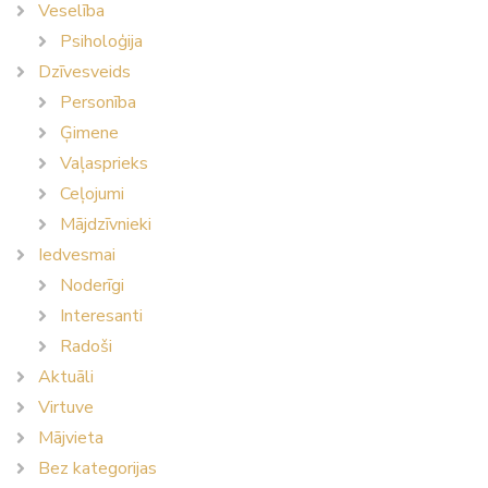
Veselība
Psiholoģija
Dzīvesveids
Personība
Ģimene
Vaļasprieks
Ceļojumi
Mājdzīvnieki
Iedvesmai
Noderīgi
Interesanti
Radoši
Aktuāli
Virtuve
Mājvieta
Bez kategorijas