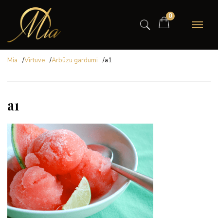
0
Mia
/
Virtuve
/
Arbūzu gardumi
/
a1
a1