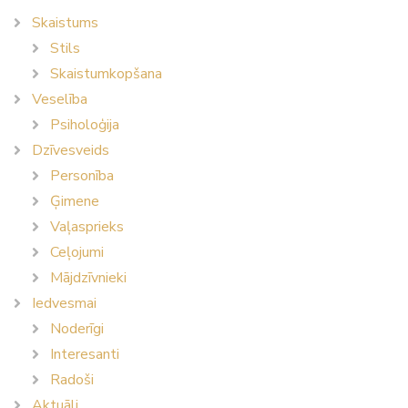
Skaistums
Stils
Skaistumkopšana
Veselība
Psiholoģija
Dzīvesveids
Personība
Ģimene
Vaļasprieks
Ceļojumi
Mājdzīvnieki
Iedvesmai
Noderīgi
Interesanti
Radoši
Aktuāli