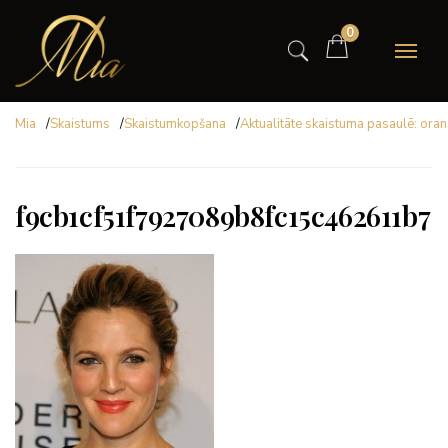
0
Mia
/
Skaistums
/
Skaistumkopšana
/
Aktualitāte skaistuma pasaulē: ora
f9cb1cf51f7927089b8fc15c462611b7